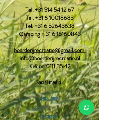
Tel.
+31 514 54 12 67
Tel.
+31 6 10018683
Tel.
+31 6 52643638
Camping + 31 6 16160843
boerderijrecreatie@gmail.com
info@boerderijrecreatie.nl
Kvk nr.
0111 35 42
Social media
Facebook
Instagram
Youtube