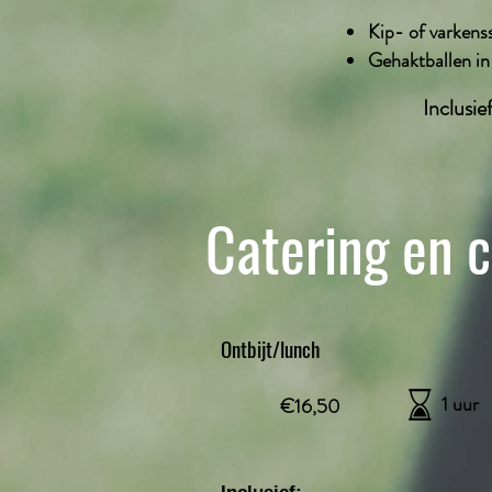
Kip- of varkens
Gehaktballen in
Inclusie
Catering en 
Ontbijt/lunch
1 uur
€16,50