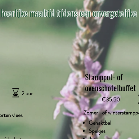
 heerlijke maaltijd tijdens een onvergetelijke
Stamppot- of
ovenschotelbuffet
2 uur
€35,50
Zomer- of winterstampp
orten vlees
Gehaktbal
Spekjes