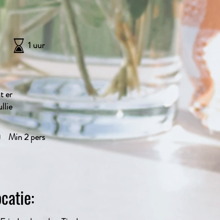
1 uur
t er
llie
Min 2 pers
catie: