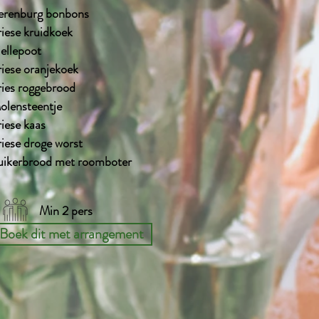
erenburg bonbons
riese kruidkoek
jellepoot
riese oranjekoek
ries roggebrood
olensteentje
riese kaas
riese droge worst
uikerbrood met roomboter
Min 2 pers
Boek dit met arrangement