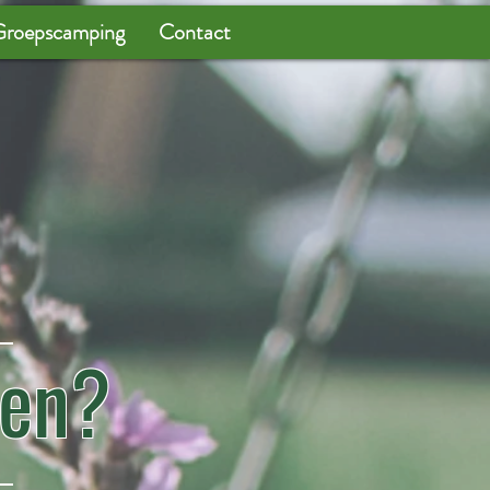
roepscamping
Contact
ten?