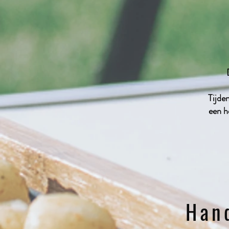
Tijden
een he
Han