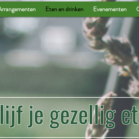
Arrangementen
Eten en drinken
Evenementen
G
lijf je gezellig e