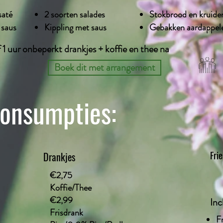
saté
2 soorten salades
Stokbrood en kruide
 saus
Kippling met saus
Gebakken aardappel
f 1 uur onbeperkt drankjes + koffie en thee na
Boek dit met arrangement
consumpties:
Fri
Drankjes
€2,75
Koffie/Thee
€2,99
Inc
Frisdrank
F