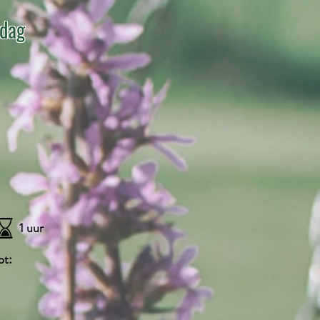
 dag
1 uur
ot: