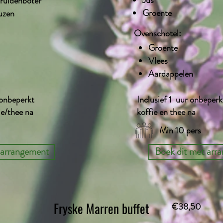
Jus
ruidenboter
Groente
auzen
Ovenschotel:
Groente
Vlees
Aardappelen
 onbeperkt
Inclusief 1 uur onbeperk
ie/thee na
koffie en thee na
Min 10 pers
 arrangement
Boek dit met arr
Fryske Marren buffet
€38,50