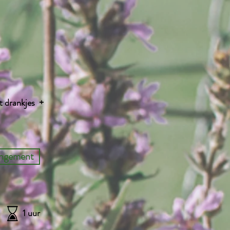
t drankjes +
angement
1 uur