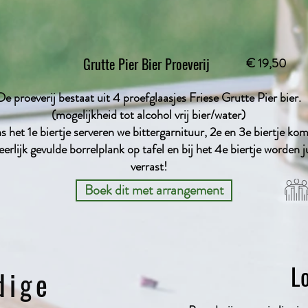
Grutte Pier Bier Proeverij
€ 19,50
De proeverij bestaat uit 4 proefglaasjes Friese Grutte Pier bier.
(mogelijkheid tot alcohol vrij bier/water)
s het 1e biertje serveren we bittergarnituur, 2e en 3e biertje kom
erlijk gevulde borrelplank op tafel en bij het 4e biertje worden ju
verrast!
Boek dit met arrangement
Lo
dige