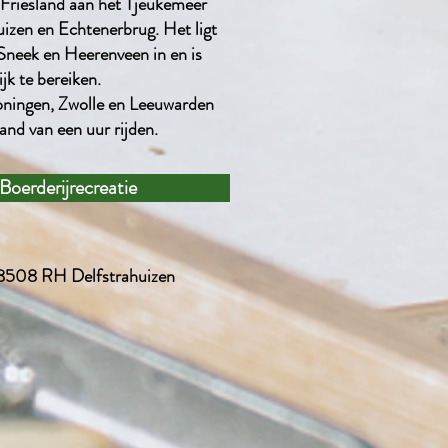
n Friesland aan het Tjeukemeer
uizen en Echtenerbrug. Het ligt
Sneek en Heerenveen in en is
jk te bereiken.
ningen, Zwolle en Leeuwarden
and van een uur rijden.
Boerderijrecreatie
 8508 RH Delfstrahuizen