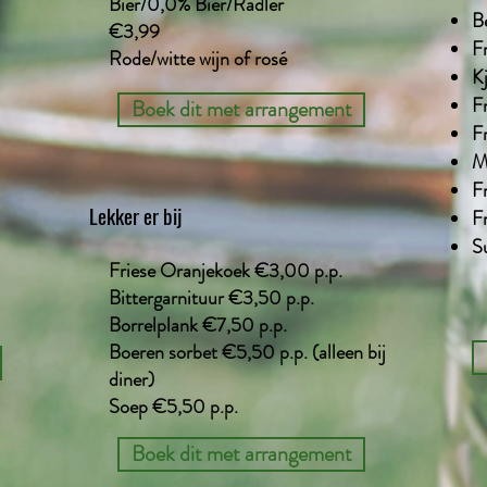
Bier/0,0% Bier/Radler
B
€3,99
F
Rode/witte wijn of rosé
K
F
Boek dit met arrangement
F
M
F
Lekker er bij
F
S
Friese Oranjekoek €3,00 p.p.
Bittergarnituur €3,50 p.p.
Borrelplank €7,50 p.p.
Boeren sorbet €5,50 p.p. (alleen bij
diner)
Soep €5,50 p.p.
Boek dit met arrangement