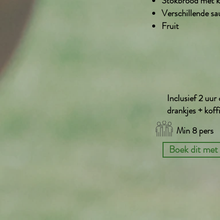
Stokbrood met k
Verschillende s
Fruit
Inclusief 2 uur
drankjes + koff
Min 8 pers
Boek dit met