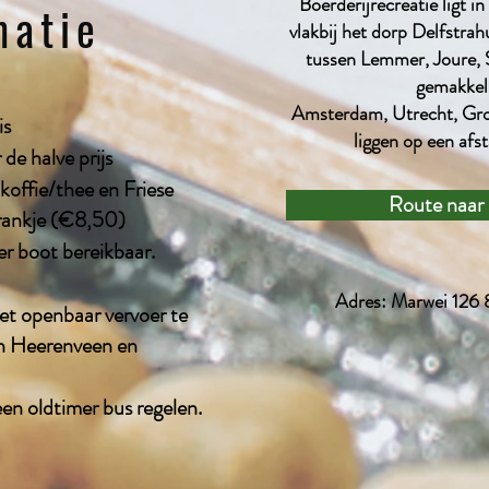
Boerderijrecreatie ligt i
matie
vlakbij het dorp Delfstrah
tussen Lemmer, Joure, 
gemakkeli
Amsterdam, Utrecht, Gro
is
liggen op een afst
 de halve prijs
koffie/thee en Friese
Route naar 
drankje (€8,50)
er boot bereikbaar.
Adres: Marwei 126
het openbaar vervoer te
en Heerenveen en
en oldtimer bus regelen.