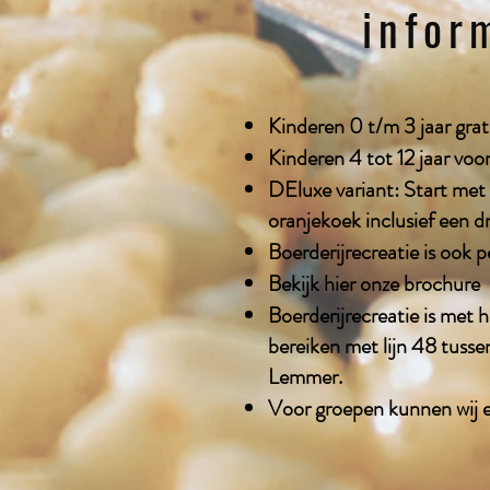
infor
Kinderen 0 t/m 3 jaar grat
Kinderen 4 tot 12 jaar voor
DEluxe variant: Start met 
oranjekoek inclusief een 
Boerderijrecreatie is ook p
Bekijk hier onze brochure
Boerderijrecreatie is met 
bereiken met lijn 48 tuss
Lemmer.
Voor groepen kunnen wij e