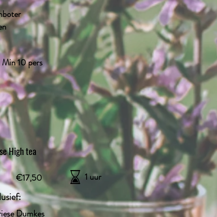
nboter
en
Min 10 pers
ese High tea
1 uur
€17,50
lusief:
riese Dumkes