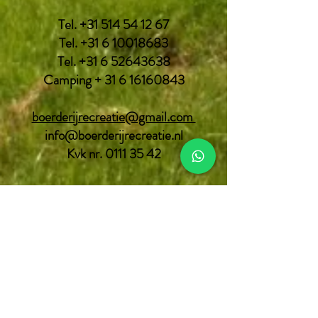
Tel.
+31 514 54 12 67
Tel.
+31 6 10018683
Tel.
+31 6 52643638
Camping + 31 6 16160843
boerderijrecreatie@gmail.com
info@boerderijrecreatie.nl
Kvk nr.
0111 35 42
Social media
Facebook
Instagram
Youtube