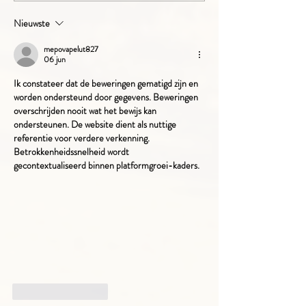
Boerderijrecreatie? Dit vonde
zij ervan.
Nieuwste
mepovapelut827
06 jun
Ik constateer dat de beweringen gematigd zijn en 
worden ondersteund door gegevens. Beweringen 
overschrijden nooit wat het bewijs kan 
ondersteunen. De website dient als nuttige 
referentie voor verdere verkenning. 
Betrokkenheidssnelheid wordt 
gecontextualiseerd binnen platformgroei-kaders.
Like
Reageren