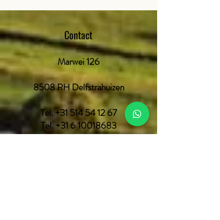
Contact
Marwei 126
8508 RH Delfstrahuizen
Tel.
+31 514 54 12 67
Tel.
+31 6 10018683
Tel.
+31 6 52643638
Camping + 31 6 16160843
boerderijrecreatie@gmail.com
info@boerderijrecreatie.nl
Kvk nr.
0111 35 42