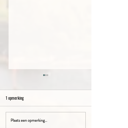
1 opmerking
De Roelvinkjes op de boerderij!
Plaats een opmerking...
Bedrijfsuitje bij