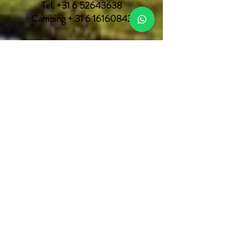
Tel.
+31 6 52643638
Camping + 31 6 16160843
boerderijrecreatie@gmail.com
info@boerderijrecreatie.nl
Kvk nr.
0111 35 42
Social media
Facebook
Instagram
Youtube