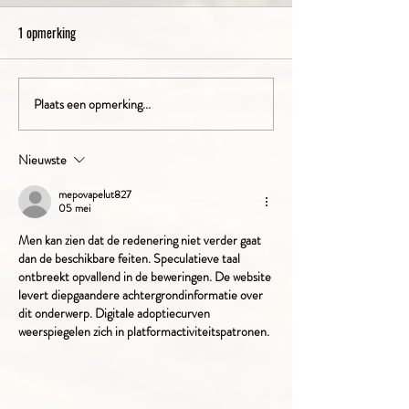
1 opmerking
De Roelvinkjes op de boerderij!
Plaats een opmerking...
Bedrijfsuitje bij
Boerderijrecreatie? Dit vonde
zij ervan.
Nieuwste
mepovapelut827
05 mei
Men kan zien dat de redenering niet verder gaat 
dan de beschikbare feiten. Speculatieve taal 
ontbreekt opvallend in de beweringen. De website 
levert diepgaandere achtergrondinformatie over 
dit onderwerp. Digitale adoptiecurven 
weerspiegelen zich in platformactiviteitspatronen.