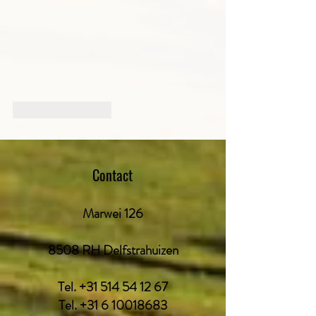
Like
Reageren
Contact
Marwei 126
8508 RH Delfstrahuizen
Tel.
+31 514 54 12 67
Tel.
+31 6 10018683