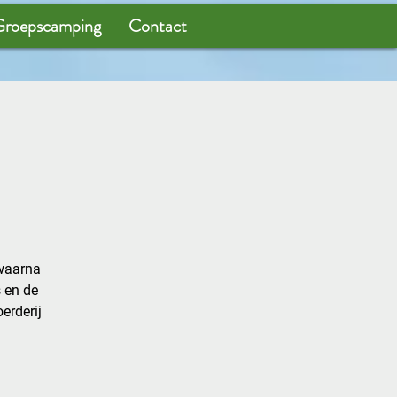
roepscamping
Contact
 waarna
s en de
erderij