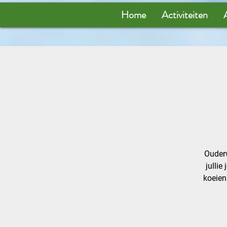
Home
Activiteiten
Ouderw
jullie
koeien