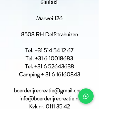
Contact
Marwei 126
8508 RH Delfstrahuizen
Tel.
+31 514 54 12 67
Tel.
+31 6 10018683
Tel.
+31 6 52643638
Camping + 31 6 16160843
boerderijrecreatie@gmail.com
info@boerderijrecreatie.nl
Kvk nr.
0111 35 42
Social media
Facebook