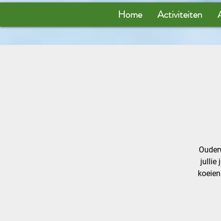
Home
Activiteiten
Ouderw
jullie
koeien