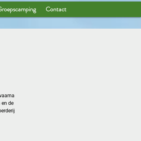
roepscamping
Contact
 waarna
s en de
erderij