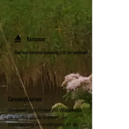
Kampvuur
Hout voor kampvuur aanwezig 5,00 per houtmand
Camperplaatsen
Genieten van Friesland Waterland,
de ruimte en de vrijheid, de
zonsopgang en ondergang en de