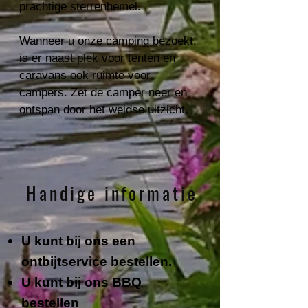
prachtige sterrenhemel.
Wanneer u onze camping bezoekt,
is er naast plek voor tenten en
caravans ook ruimte voor
campers. Zet de camper neer en
ontspan door het weidse uitzicht.
Handige informatie
U kunt bij ons een
ontbijtservice bestellen.
U kunt bij ons BBQ
bestellen