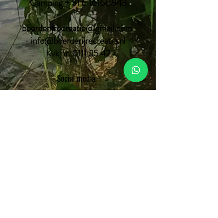
Camping + 31 6 16160843
boerderijrecreatie@gmail.com
info@boerderijrecreatie.nl
Kvk nr.
0111 35 42
Social media
Facebook
Instagram
Youtube