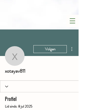
Meer acties
Volgen
xotayav811
xotayav811
Profiel
Lid sinds: 8 jul 2025