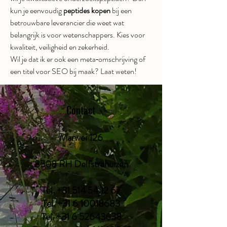
kun je eenvoudig 
peptides kopen
 bij een 
betrouwbare leverancier die weet wat 
belangrijk is voor wetenschappers. Kies voor 
kwaliteit, veiligheid en zekerheid.
Wil je dat ik er ook een meta‑omschrijving of 
een titel voor SEO bij maak? Laat weten!
Contact
Marwei 126
8508 RH Delfstrahuizen
Tel.
+31 514 54 12 67
Tel.
+31 6 10018683
Tel.
+31 6 52643638